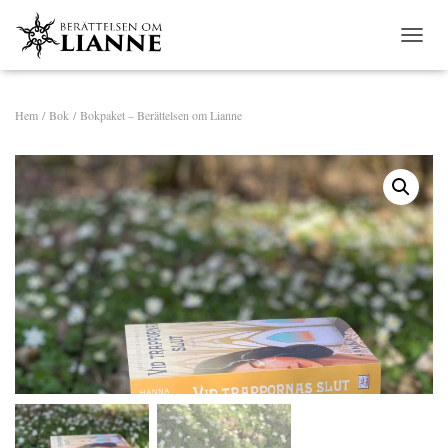
S
L
Å
P
Hem
/
Bok
/ Bokpaket – Berättelsen om Lianne
Å
/
A
V
N
A
V
I
G
E
R
I
N
G