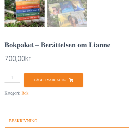
Bokpaket – Berättelsen om Lianne
700,00
kr
Bokpaket
LÄGG I VARUKORG
-
Berättelsen
Kategori:
Bok
om
Lianne
mängd
BESKRIVNING